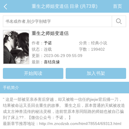
重生之师姐变道侣 目录 (共73章)
首页
重生之师姐变道侣
作者：
予诺
分类：经典小说
状态：连载
字数：199402
更新：2023-06-29 09:55:09
最新：
喜结良缘
开始阅读
加入书架
手机简介
" 这是一部被至亲杀害后穿越，却又被唯一信任的jiejie背后捅一刀，
结果被命运又丢回去重生的故事。 重生之后，原本普通的天赋被改造
成太古神兽流传的秘法灵根，连前世原本形同陌路的师姐也被自己骗
到了床上??.. 【微信公众号：予诺 。】
最新章节推荐地址：http://m.zncdzsb.com/html/78554/69313.html