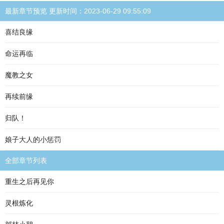
最新章节预览 更新时间：2023-06-29 09:55:09
喜结良缘
命运再临
魔教之女
再续前缘
归队！
娘子大人的小惩罚
全部章节列表
重生之后再见你
灵根炼化