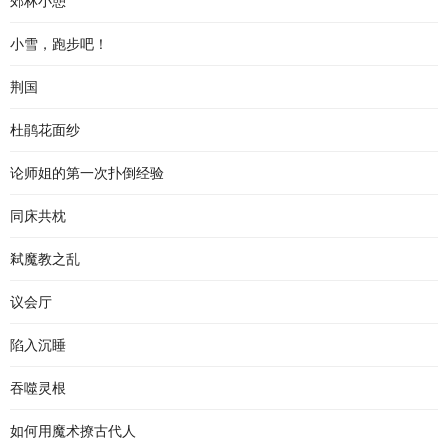
郊林小憩
小雪，跑步吧！
荆国
杜鹃花面纱
论师姐的第一次扑倒经验
同床共枕
弒魔教之乱
议会厅
陷入沉睡
吞噬灵根
如何用魔术撩古代人