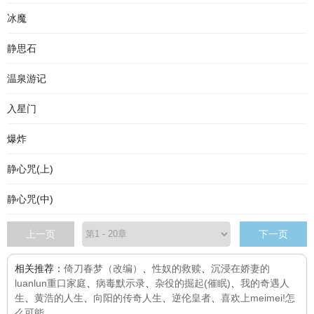
冰魔
静思石
温泉游记
入星门
爆炸
静心咒(上)
静心咒(中)
上一页
下一页
相关推荐：
倚刀春梦（改编）
、
性奴的救赎
、
沉浸在娇妻的
luanlun重口家庭
、
病毒默示录
、
杂役的掘起(催眠)
、
我的奇遇人
生
、
黄浩的人生
、
向阳的传奇人生
、
逆伦皇者
、
喜欢上meimei!怎
么可能